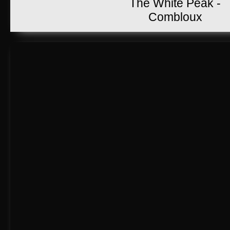
The White Peak -
Combloux